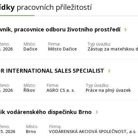
ídky
pracovních příležitostí
vník, pracovnice odboru životního prostředí
ženo:
Místo:
Firma:
Typ úvazku:
8. 2026
Dačice
Město Dačice
Zástup za mateřskou 
OR INTERNATIONAL SALES SPECIALIST
ženo:
Místo:
Firma:
Typ úvazku:
6. 2026
Říkov
AGRO CS a. s.
Práce na plný úvazek
ik vodárenského dispečinku Brno
ženo:
Místo:
Firma:
 5. 2026
Brno
VODÁRENSKÁ AKCIOVÁ SPOLEČNOST, a.s.