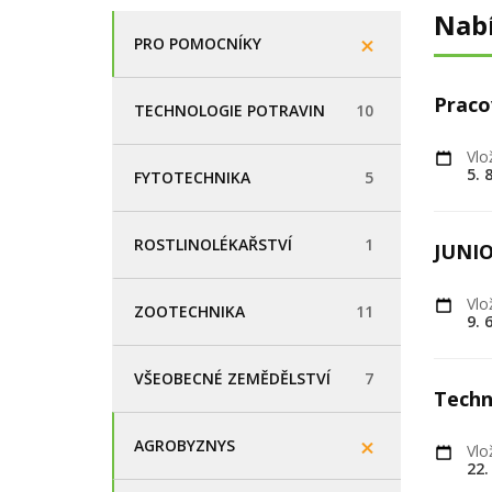
Nab
PRO POMOCNÍKY
Praco
TECHNOLOGIE POTRAVIN
10
Vlo
5. 
FYTOTECHNIKA
5
ROSTLINOLÉKAŘSTVÍ
1
JUNI
Vlo
ZOOTECHNIKA
11
9. 
VŠEOBECNÉ ZEMĚDĚLSTVÍ
7
Techn
AGROBYZNYS
Vlo
22.