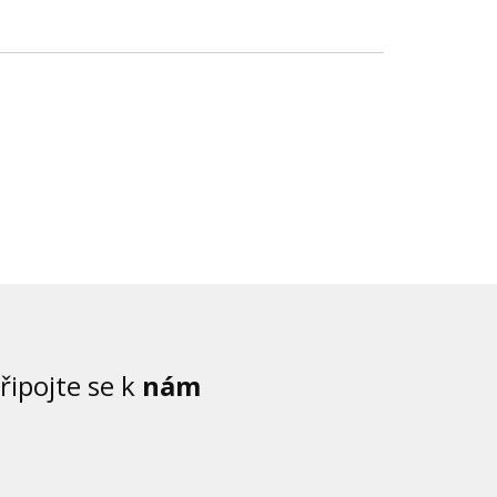
řipojte se k
nám