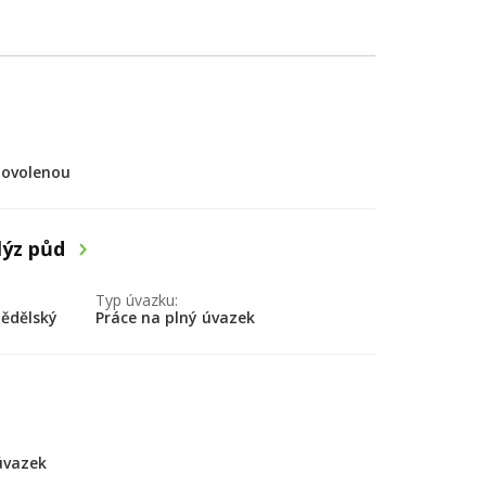
dovolenou
lýz půd
Typ úvazku:
mědělský
Práce na plný úvazek
úvazek