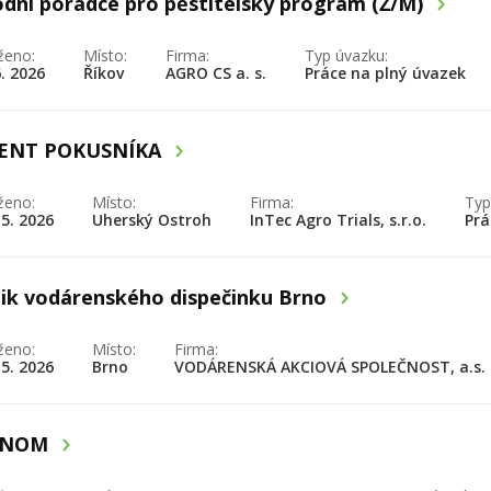
dní poradce pro pěstitelský program (Ž/M)
ženo:
Místo:
Firma:
Typ úvazku:
6. 2026
Říkov
AGRO CS a. s.
Práce na plný úvazek
TENT POKUSNÍKA
ženo:
Místo:
Firma:
Typ
 5. 2026
Uherský Ostroh
InTec Agro Trials, s.r.o.
Prá
ik vodárenského dispečinku Brno
ženo:
Místo:
Firma:
 5. 2026
Brno
VODÁRENSKÁ AKCIOVÁ SPOLEČNOST, a.s.
ONOM