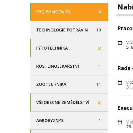
Nab
PRO POMOCNÍKY
0
Praco
TECHNOLOGIE POTRAVIN
10
Vlo
5. 
FYTOTECHNIKA
ROSTLINOLÉKAŘSTVÍ
1
Rada 
Vlo
ZOOTECHNIKA
11
31.
VŠEOBECNÉ ZEMĚDĚLSTVÍ
Execu
AGROBYZNYS
1
Vlo
28.