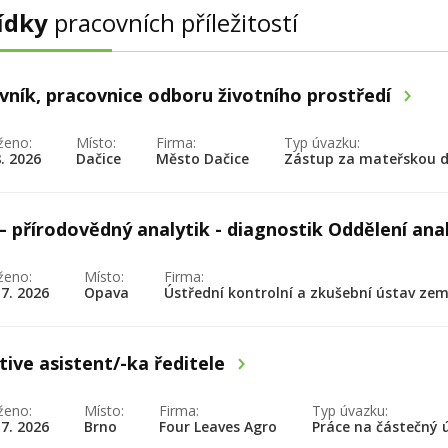
ídky
pracovních příležitostí
vník, pracovnice odboru životního prostředí
ženo:
Místo:
Firma:
Typ úvazku:
8. 2026
Dačice
Město Dačice
Zástup za mateřskou 
– přírodovědný analytik - diagnostik Oddělení ana
ženo:
Místo:
Firma:
 7. 2026
Opava
Ústřední kontrolní a zkušební ústav ze
tive asistent/-ka ředitele
ženo:
Místo:
Firma:
Typ úvazku:
 7. 2026
Brno
Four Leaves Agro
Práce na částečný 