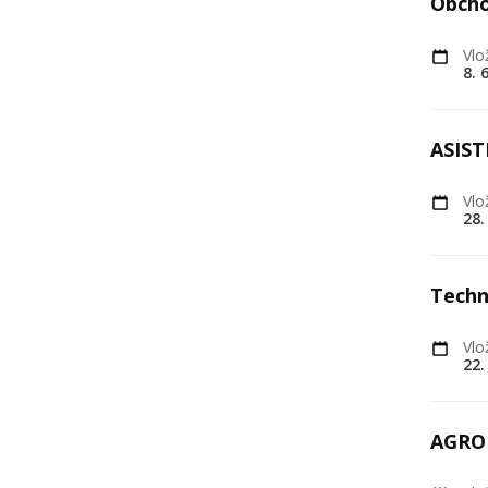
Obcho
Vlo
8. 
ASIS
Vlo
28.
Techn
Vlo
22.
AGR