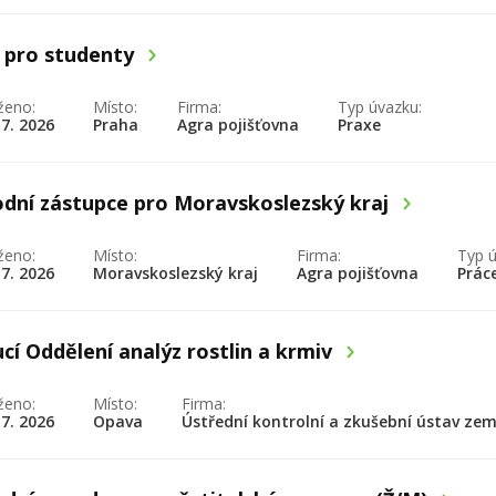
 pro studenty
ženo:
Místo:
Firma:
Typ úvazku:
 7. 2026
Praha
Agra pojišťovna
Praxe
dní zástupce pro Moravskoslezský kraj
ženo:
Místo:
Firma:
Typ ú
 7. 2026
Moravskoslezský kraj
Agra pojišťovna
Prác
cí Oddělení analýz rostlin a krmiv
ženo:
Místo:
Firma:
 7. 2026
Opava
Ústřední kontrolní a zkušební ústav ze