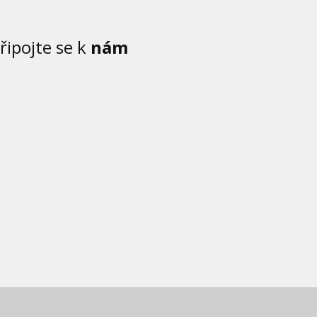
řipojte se k
nám