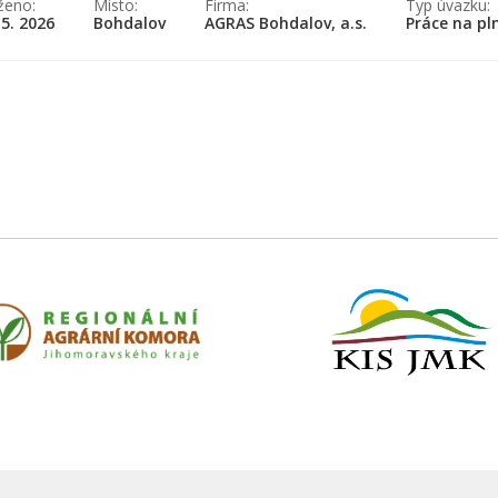
ženo:
Místo:
Firma:
Typ úvazku:
 5. 2026
Bohdalov
AGRAS Bohdalov, a.s.
Práce na pl