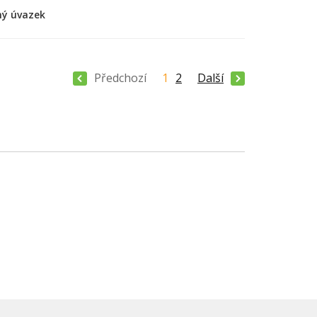
ný úvazek
Předchozí
1
2
Další