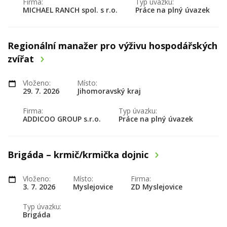
Firma:
Typ úvazku:
MICHAEL RANCH spol. s r.o.
Práce na plný úvazek
Regionální manažer pro výživu hospodářských
zvířat
Vloženo:
Místo:
29. 7. 2026
Jihomoravský kraj
Firma:
Typ úvazku:
ADDICOO GROUP s.r.o.
Práce na plný úvazek
Brigáda – krmič/krmička dojnic
Vloženo:
Místo:
Firma:
3. 7. 2026
Myslejovice
ZD Myslejovice
Typ úvazku:
Brigáda