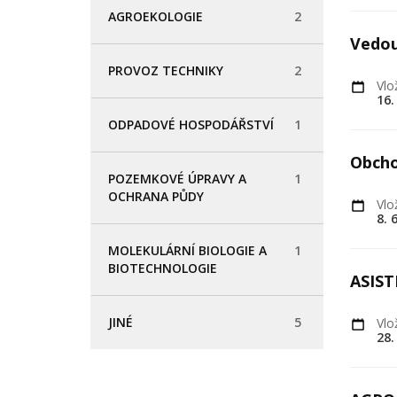
AGROEKOLOGIE
2
Vedou
PROVOZ TECHNIKY
2
Vlo
16.
ODPADOVÉ HOSPODÁŘSTVÍ
1
Obcho
POZEMKOVÉ ÚPRAVY A
1
OCHRANA PŮDY
Vlo
8. 
MOLEKULÁRNÍ BIOLOGIE A
1
BIOTECHNOLOGIE
ASIS
JINÉ
5
Vlo
28.