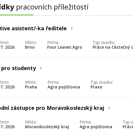
ídky
pracovních příležitostí
tive asistent/-ka ředitele
ženo:
Místo:
Firma:
Typ úvazku:
 7. 2026
Brno
Four Leaves Agro
Práce na částečný 
 pro studenty
ženo:
Místo:
Firma:
Typ úvazku:
 7. 2026
Praha
Agra pojišťovna
Praxe
dní zástupce pro Moravskoslezský kraj
ženo:
Místo:
Firma:
Typ ú
 7. 2026
Moravskoslezský kraj
Agra pojišťovna
Prác