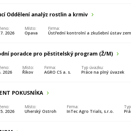
cí Oddělení analýz rostlin a krmiv
ženo:
Místo:
Firma:
 7. 2026
Opava
Ústřední kontrolní a zkušební ústav ze
dní poradce pro pěstitelský program (Ž/M)
ženo:
Místo:
Firma:
Typ úvazku:
6. 2026
Říkov
AGRO CS a. s.
Práce na plný úvazek
TENT POKUSNÍKA
ženo:
Místo:
Firma:
Typ
 5. 2026
Uherský Ostroh
InTec Agro Trials, s.r.o.
Prá