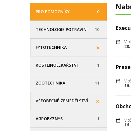
Nab
PRO POMOCNÍKY
0
Execu
TECHNOLOGIE POTRAVIN
10
Vlo
28.
FYTOTECHNIKA
ROSTLINOLÉKAŘSTVÍ
1
Praxe
Vlo
ZOOTECHNIKA
11
16.
VŠEOBECNÉ ZEMĚDĚLSTVÍ
Obcho
AGROBYZNYS
1
Vlo
16.