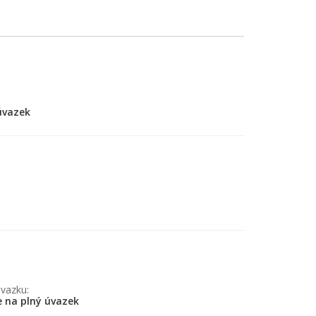
úvazek
vazku:
e na plný úvazek