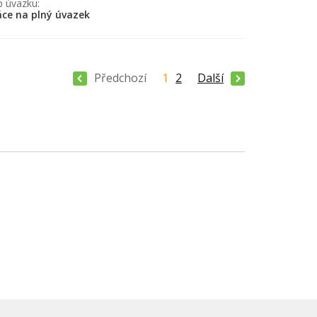
p úvazku:
áce na plný úvazek
Předchozí
1
2
Další