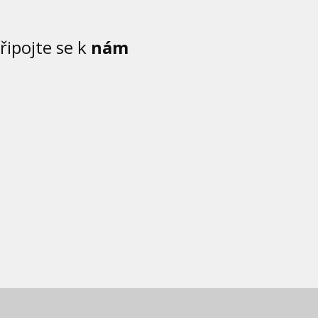
řipojte se k
nám