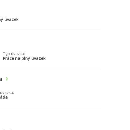
ný úvazek
Typ úvazku:
Práce na plný úvazek
na
úvazku:
gáda