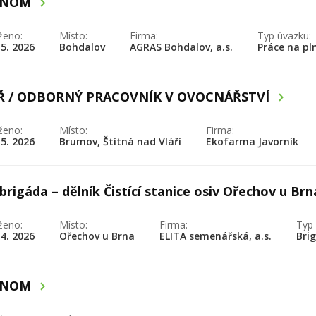
ONOM
ženo:
Místo:
Firma:
Typ úvazku:
 5. 2026
Bohdalov
AGRAS Bohdalov, a.s.
Práce na pl
Ř / ODBORNÝ PRACOVNÍK V OVOCNÁŘSTVÍ
ženo:
Místo:
Firma:
 5. 2026
Brumov, Štítná nad Vláří
Ekofarma Javorník
brigáda – dělník Čistící stanice osiv Ořechov u Br
ženo:
Místo:
Firma:
Typ 
 4. 2026
Ořechov u Brna
ELITA semenářská, a.s.
Bri
ONOM