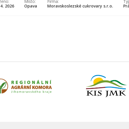
ženo:
Místo:
Firma:
Ty
 4. 2026
Opava
Moravskoslezské cukrovary s.r.o.
Pr