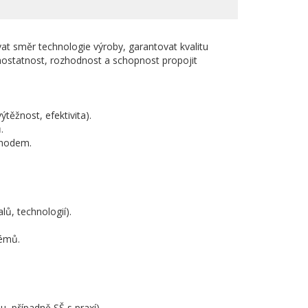
t směr technologie výroby, garantovat kvalitu
ostatnost, rozhodnost a schopnost propojit
ýtěžnost, efektivita).
.
chodem.
lů, technologií).
lémů.
u, případně SŠ s praxí).