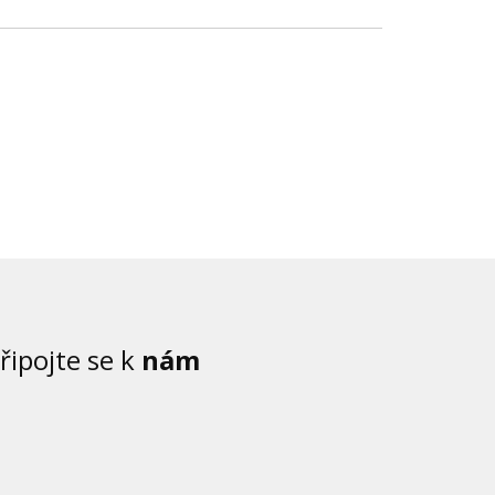
řipojte se k
nám