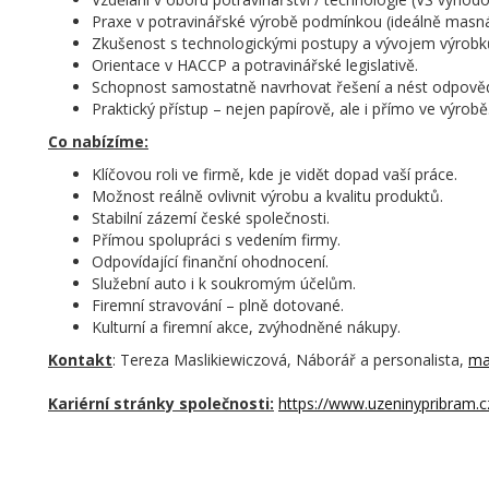
Praxe v potravinářské výrobě podmínkou (ideálně masná
Zkušenost s technologickými postupy a vývojem výrobk
Orientace v HACCP a potravinářské legislativě.
Schopnost samostatně navrhovat řešení a nést odpově
Praktický přístup – nejen papírově, ale i přímo ve výrobě
Co nabízíme:
Klíčovou roli ve firmě, kde je vidět dopad vaší práce.
Možnost reálně ovlivnit výrobu a kvalitu produktů.
Stabilní zázemí české společnosti.
Přímou spolupráci s vedením firmy.
Odpovídající finanční ohodnocení.
Služební auto i k soukromým účelům.
Firemní stravování – plně dotované.
Kulturní a firemní akce, zvýhodněné nákupy.
Kontakt
: Tereza Maslikiewiczová,
Náborář a personalista,
ma
Kariérní stránky společnosti:
https://www.uzeninypribram.c