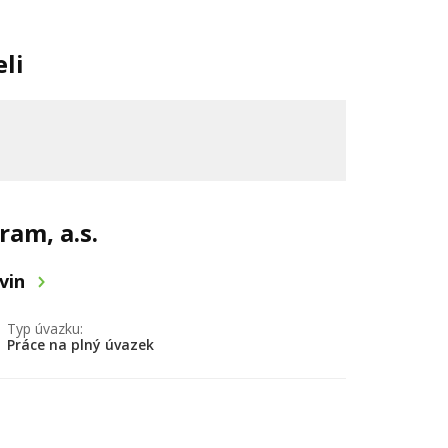
li
am, a.s.
avin
Typ úvazku:
Práce na plný úvazek