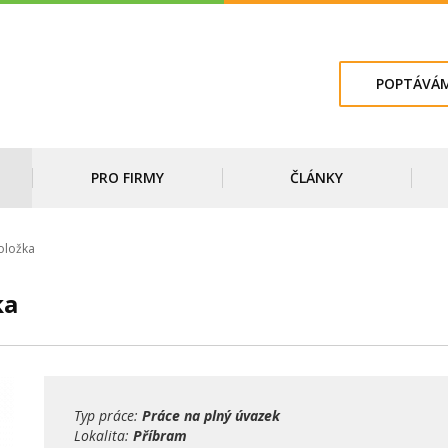
POPTÁVÁM
PRO FIRMY
ČLÁNKY
oložka
ka
Typ práce:
Práce na plný úvazek
Lokalita:
Příbram