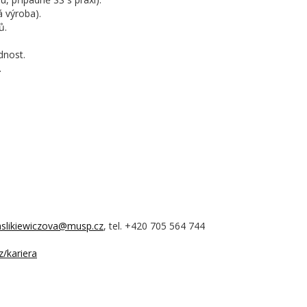
 výroba).
ů.
dnost.
.
slikiewiczova@musp.cz
, tel. +420 705 564 744
z/kariera