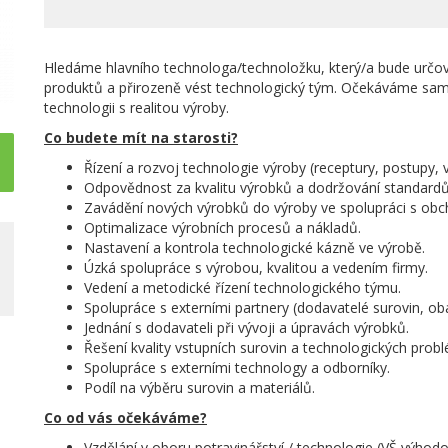
Hledáme hlavního technologa/technoložku, který/a bude určova
produktů a přirozeně vést technologický tým. Očekáváme sam
technologii s realitou výroby.
Co budete mít na starosti?
Řízení a rozvoj technologie výroby (receptury, postupy, v
Odpovědnost za kvalitu výrobků a dodržování standardů
Zavádění nových výrobků do výroby ve spolupráci s ob
Optimalizace výrobních procesů a nákladů.
Nastavení a kontrola technologické kázně ve výrobě.
Úzká spolupráce s výrobou, kvalitou a vedením firmy.
Vedení a metodické řízení technologického týmu.
Spolupráce s externími partnery (dodavatelé surovin, oba
Jednání s dodavateli při vývoji a úpravách výrobků.
Řešení kvality vstupních surovin a technologických prob
Spolupráce s externími technology a odborníky.
Podíl na výběru surovin a materiálů.
Co od vás očekáváme?
Vzdělání v oboru potravinářství / technologie (VŠ výhodo