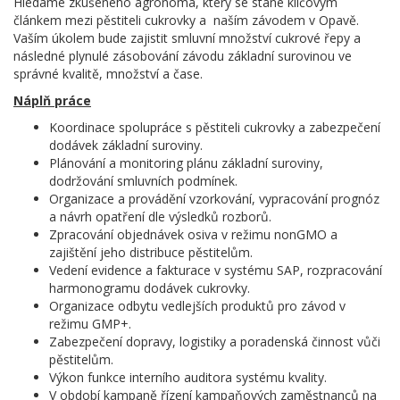
Hledáme zkušeného agronoma, který se stane klíčovým
článkem mezi pěstiteli cukrovky a naším závodem v Opavě.
Vaším úkolem bude zajistit smluvní množství cukrové řepy a
následné plynulé zásobování závodu základní surovinou ve
správné kvalitě, množství a čase.
Náplň práce
Koordinace spolupráce s pěstiteli cukrovky a zabezpečení
dodávek základní suroviny.
Plánování a monitoring plánu základní suroviny,
dodržování smluvních podmínek.
Organizace a provádění vzorkování, vypracování prognóz
a návrh opatření dle výsledků rozborů.
Zpracování objednávek osiva v režimu nonGMO a
zajištění jeho distribuce pěstitelům.
Vedení evidence a fakturace v systému SAP, rozpracování
harmonogramu dodávek cukrovky.
Organizace odbytu vedlejších produktů pro závod v
režimu GMP+.
Zabezpečení dopravy, logistiky a poradenská činnost vůči
pěstitelům.
Výkon funkce interního auditora systému kvality.
V období kampaně řízení kampaňových zaměstnanců na