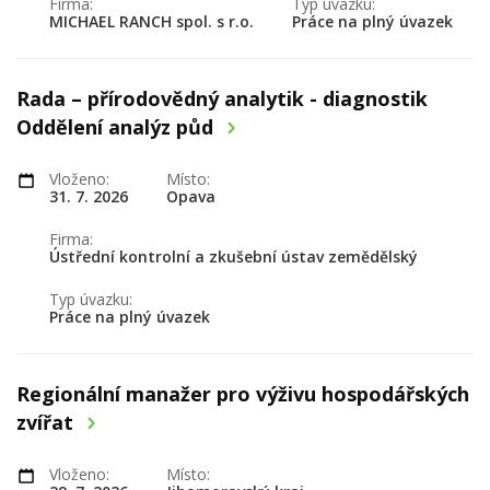
Firma:
Typ úvazku:
MICHAEL RANCH spol. s r.o.
Práce na plný úvazek
Rada – přírodovědný analytik - diagnostik
Oddělení analýz půd
Vloženo:
Místo:
31. 7. 2026
Opava
Firma:
Ústřední kontrolní a zkušební ústav zemědělský
Typ úvazku:
Práce na plný úvazek
Regionální manažer pro výživu hospodářských
zvířat
Vloženo:
Místo: