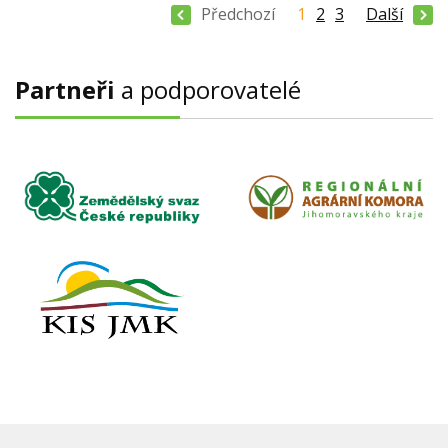
Předchozí
1
2
3
Další
Partneři
a podporovatelé